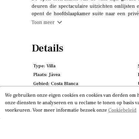
deuren die spectaculaire uitzichten omlijsten 
opent de hoofdslaapkamer suite naar een privét
helemaal tot Ibiza reikt.
Toon meer
Villa Thalassa beschikt over
4 ruime slaapkam
zorgvuldig ontworpen exterieurs, waaronde
Details
weelderig Mediterraan landschapsontwerp—perfec
Gelegen op slechts enkele minuten van de meest
Type:
Villa
winkels van Jávea, combineert deze villa
privacy,
Plaats:
Jávea
De oplevering is gepland voor
februari 2026
, me
Gebied:
Costa Blanca
genieten is.
2
Kavelgrootte:
1.000 m
We gebruiken onze eigen cookies en cookies van derden om h
Hoogtepunten van de eigendom:
Gebouwd:
2026
onze diensten te analyseren en u reclame te tonen op basis 
voorkeuren. Voor meer informatie bezoek onze
Cookiebeleid
Verdiepingen:
2
4 Slaapkamers | 4 Badkamers
Toestemming beheren
Verwarming:
Vloerverwarming warmtepomp
Open Leefruimtes met Panoramisch Uitzich
Privézwembad, Beschutte Pergola's & Buite
Barbecue:
Ja
Zuidgerichte Oriëntatie, Rijkdom aan Natuu
Open terras:
Ja