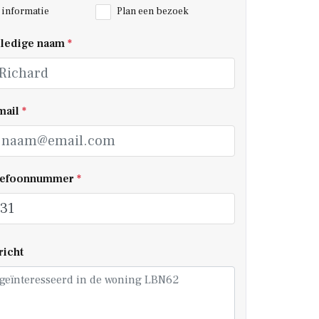
informatie
Plan een bezoek
lledige naam
*
mail
*
elefoonnummer
*
richt