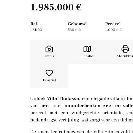
1.985.000 €
Ref.
Gebouwd
Perceel
LBN62
530 m2
1.000 m2
Foto's
Locatie
Afdrukke
Favoriet
Ontdek
Villa Thalassa
, een elegante villa in Ib
van Jávea, met
ononderbroken zee- en vallei
perceel met een zuidgerichte oriëntatie, 
hedendaagse verfijning, wat zorgt voor een tijdl
De open leefruimtes van de villa zijn gevuld 