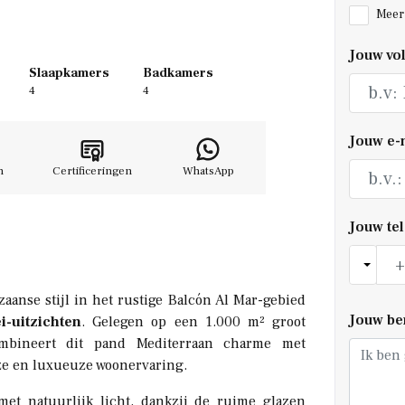
Meer 
Jouw vo
Slaapkamers
Badkamers
4
4
Jouw e-
n
Certificeringen
WhatsApp
Jouw t
izaanse stijl in het rustige Balcón Al Mar-gebied
Jouw be
-uitzichten
. Gelegen op een 1.000 m² groot
combineert dit pand Mediterraan charme met
oze en luxueuze woonervaring.
met natuurlijk licht, dankzij de ruime glazen