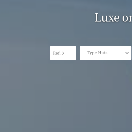
Luxe on
Type Huis
Ref.