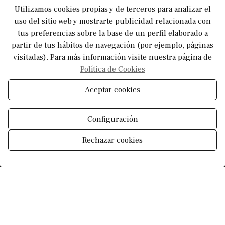
Utilizamos cookies propias y de terceros para analizar el
+34 602 22 44 60
uso del sitio web y mostrarte publicidad relacionada con
tus preferencias sobre la base de un perfil elaborado a
alba@laboutique-realestate.com
partir de tus hábitos de navegación (por ejemplo, páginas
visitadas). Para más información visite nuestra página de
Política de Cookies
L - V: 10:00 - 18:00
Aceptar cookies
S: 10:00 - 14:00
Configuración
Rechazar cookies
Gestionar consentimiento