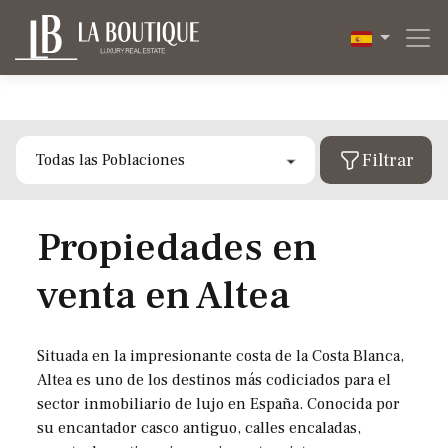
Filtrar
Tipo de propiedad
Todas
Área
Propiedades en
Alcalalí
Apartamento
venta en Altea
Altea
Ático
Costa Blanca
Todas
Precio
Benidoleig
Casa
Ibiza
Alcalalí
Habitaciones
Situada en la impresionante costa de la Costa Blanca,
Benitachell
Casa de pueblo
Valencia
Altea es uno de los destinos más codiciados para el
Altea
Mas Filtros
sector inmobiliario de lujo en España. Conocida por
Calpe
Chalet/Villa
Desde
Benidoleig
su encantador casco antiguo, calles encaladas,
Mostrar
Propiedades
Todas
Denia