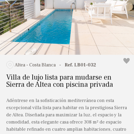
Liria
Todos
Murla
Llíber
1 baño
Pedreguer
Moraira
Estado de la propiedad
2 baños
Pego
Murla
3+
Sagra
Todas las propiedades
Solo reventas
Pedreguer
4+
Valencia
Solo nueva construcción
Pego
Altea - Costa Blanca
-
Ref. LB01-032
5+
Sagra
Villa de lujo lista para mudarse en
6 a 9 baños
Mostrar
Propiedades
Sierra de Altea con piscina privada
Valencia
10+
Adéntrese en la sofisticación mediterránea con esta
excepcional villa lista para habitar en la prestigiosa Sierra
de Altea. Diseñada para maximizar la luz, el espacio y la
comodidad, esta elegante casa ofrece 308 m² de espacio
habitable refinado en cuatro amplias habitaciones, cuatro