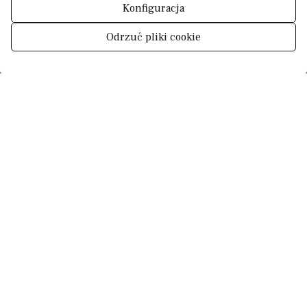
Konfiguracja
Odrzuć pliki cookie
0
Zarządzaj zgodą
DLACZEGO KUPIĆ Z
PAAGEES
At Paagees, our highly skilled team is dedicated to
understanding your needs and preferences to
provide you with a personalised and satisfying
restoration experience. We have a wide portfolio of
exclusive projects, from the renovation of
charming country homes to the restoration of