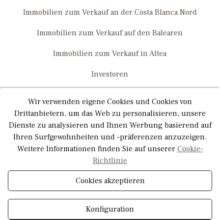
Immobilien zum Verkauf an der Costa Blanca Nord
Immobilien zum Verkauf auf den Balearen
Immobilien zum Verkauf in Altea
Investoren
Neubau Javea
Wir verwenden eigene Cookies und Cookies von
Drittanbietern, um das Web zu personalisieren, unsere
Neue Luxusentwicklungen
Dienste zu analysieren und Ihnen Werbung basierend auf
Villen mit Meerblick in Javea
Ihren Surfgewohnheiten und -präferenzen anzuzeigen.
Weitere Informationen finden Sie auf unserer
Cookie-
Villen zum Verkauf auf Ibiza
Richtlinie
Wohnungen zum Verkauf an der Costa Blanca Nord
Cookies akzeptieren
Konfiguration