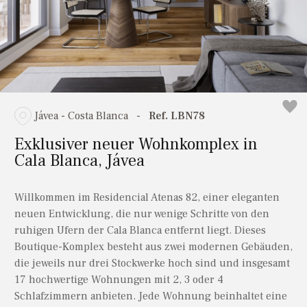
Liria
Alle
Murla
Llíber
1 Badezimmer
Pedreguer
Moraira
Status der Immobilie
2 Bäder
Pego
Murla
3+
Sagra
Alle Eigenschaften
Nur Wiederverkauf
Pedreguer
Jávea - Costa Blanca
-
Ref. LBN78
4+
Valencia
Nur für Neubauten
Exklusiver neuer Wohnkomplex in
Pego
5+
Cala Blanca, Jávea
Sagra
6 bis 9 Bäder
Mehr
Eigenschaften
Valencia
Willkommen im Residencial Atenas 82, einer eleganten
10+
neuen Entwicklung, die nur wenige Schritte von den
ruhigen Ufern der Cala Blanca entfernt liegt. Dieses
Boutique-Komplex besteht aus zwei modernen Gebäuden,
die jeweils nur drei Stockwerke hoch sind und insgesamt
17 hochwertige Wohnungen mit 2, 3 oder 4
Schlafzimmern anbieten. Jede Wohnung beinhaltet eine