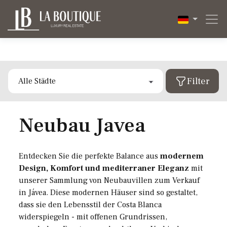
Filter
Art der Immobilie
Alle
Zone
Neubau Javea
Alcalalí
Apartment
Altea
Finca
Costa Blanca
Alle
Preis
Entdecken Sie die perfekte Balance aus
modernem
Benidoleig
Grundstück
Design, Komfort und mediterraner Eleganz
mit
Ibiza
Alcalalí
Zimmer
unserer Sammlung von Neubauvillen zum Verkauf
Benitachell
Haus
Valencia
in Jávea. Diese modernen Häuser sind so gestaltet,
Altea
Mehr Filter
dass sie den Lebensstil der Costa Blanca
Calpe
Penthouse
Ab
Benidoleig
widerspiegeln - mit offenen Grundrissen,
Mehr
Eigenschaften
Alle
Denia